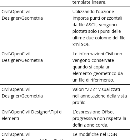
template lineare.
Civil\OpenCivil
Utilizzando l'opzione
Designer\Geometria
Importa punti orizzontali
da file ASCII, vengono
plottati solo i punti delle
ultime due colonne del file
xml SOE.
Civil\OpenCivil
Le informazioni Civil non
Designer\Geometria
vengono conservate
quando si copia un
elemento geometrico da
un file di riferimento.
Civil\OpenCivil
Valori "ZZZ" visualizzati
Designer\Geometria
nell'annotazione della vista
profilo.
Civil\OpenCivil Designer\Tipi di
L'espressione Offset
elementi
progressiva non rispetta la
definizione corda.
Civil\OpenCivil
Le modifiche nel DGN