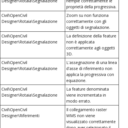
Designer\Rotaia\Segnalazione
riempie correttamente le
proprietà della progressiva.
Civil\OpenCivil
Zoom su non funziona
Designer\Rotaia\Segnalazione
correttamente con gli
oggetti di segnalazione.
Civil\OpenCivil
La definizione della feature
Designer\Rotaia\Segnalazione
non è applicata
correttamente agli oggetti
3D.
Civil\OpenCivil
L'assegnazione di una linea
Designer\Rotaia\Segnalazione
d'asse di riferimento non
applica la progressiva con
equazione.
Civil\OpenCivil
La feature denominata
Designer\Rotaia\Segnalazione
viene incrementata in
modo errato.
Civil\OpenCivil
Il collegamento raster
Designer\Riferimenti
WMS non viene
visualizzato correttamente
dopo aver selezionato il