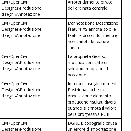
Civil\OpenCivil
Arrotondamento errato
Designer\Produzione
dell'ordinata centrale.
disegni\Annotazione
Civil\OpenCivil
L'annotazione Descrizione
Designer\Produzione
feature XS annota solo le
disegni\Annotazione
feature di corridor mentre
non annota le feature
lineari.
Civil\OpenCivil
La proprietà Gestisci
Designer\Produzione
modifica consente di
disegni\Annotazione
selezionare opzioni di
posizione.
Civil\OpenCivil
In alcuni casi, gli strumenti
Designer\Produzione
Posiziona etichetta e
disegni\Annotazione
Annotazione elemento
producono risultati diversi
quando si annota il valore
della progressiva POB.
Civil\OpenCivil
DGNLIB topografia causa
Designer\Produzione
un errore di importazione