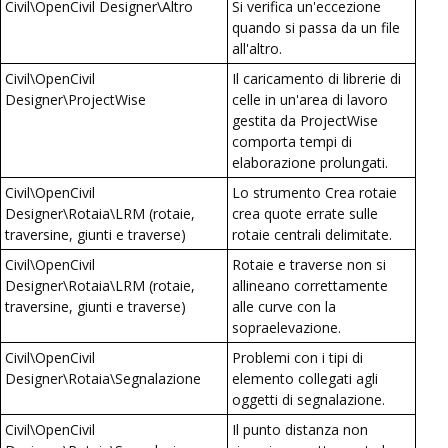
Civil\OpenCivil Designer\Altro
Si verifica un'eccezione
quando si passa da un file
all'altro.
Civil\OpenCivil
Il caricamento di librerie di
Designer\ProjectWise
celle in un'area di lavoro
gestita da ProjectWise
comporta tempi di
elaborazione prolungati.
Civil\OpenCivil
Lo strumento Crea rotaie
Designer\Rotaia\LRM (rotaie,
crea quote errate sulle
traversine, giunti e traverse)
rotaie centrali delimitate.
Civil\OpenCivil
Rotaie e traverse non si
Designer\Rotaia\LRM (rotaie,
allineano correttamente
traversine, giunti e traverse)
alle curve con la
sopraelevazione.
Civil\OpenCivil
Problemi con i tipi di
Designer\Rotaia\Segnalazione
elemento collegati agli
oggetti di segnalazione.
Civil\OpenCivil
Il punto distanza non