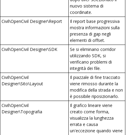
nuovo sistema di
coordinate.
Civil\OpenCivil Designer\Report
Il report base progressiva
mostra informazioni sulla
presenza di gap negli
elementi di offset.
Civil\OpenCivil Designer\SDK
Se si eliminano corridor
utilizzando SDK, si
verificano problemi di
integrità dei file.
Civil\OpenCivil
Il piazzale di fine tracciato
Designer\Sito\Layout
viene rimosso durante la
modifica della strada e non
è possibile riposizionarlo.
Civil\OpenCivil
Il grafico lineare viene
Designer\Topografia
creato come forma,
visualizza la lunghezza
errata e causa
un'eccezione quando viene