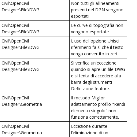
Civil\OpenCivil
Non tutti gli allineamenti
Designer\File\DWG
presenti nel DGN vengono
esportati.
Civil\OpenCivil
Le curve di topografia non
Designer\File\DWG
vengono esportate.
Civil\OpenCivil
L'uso dell'opzione Unisci
Designer\File\DWG
riferimenti fa sì che il testo
venga convertito in zeri.
Civil\OpenCivil
Si verifica un'eccezione
Designer\File\DWG
quando si apre un file DWG
e si tenta di accedere alla
barra degli strumenti
Definizione feature.
Civil\OpenCivil
Il metodo Miglior
Designer\Geometria
adattamento profilo "Rendi
elemento singolo" non
funziona correttamente.
Civil\OpenCivil
Eccezione durante
Designer\Geometria
l'eliminazione di un