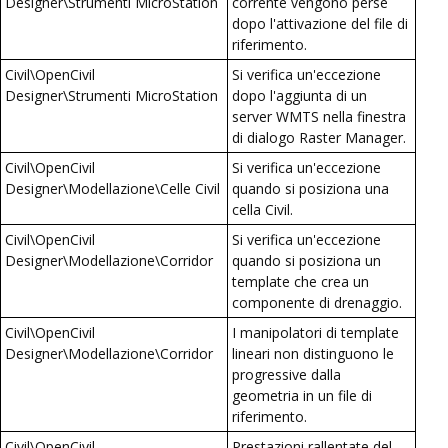
Designer\Strumenti MicroStation
corrente vengono perse
dopo l'attivazione del file di
riferimento.
Civil\OpenCivil
Si verifica un'eccezione
Designer\Strumenti MicroStation
dopo l'aggiunta di un
server WMTS nella finestra
di dialogo Raster Manager.
Civil\OpenCivil
Si verifica un'eccezione
Designer\Modellazione\Celle Civil
quando si posiziona una
cella Civil.
Civil\OpenCivil
Si verifica un'eccezione
Designer\Modellazione\Corridor
quando si posiziona un
template che crea un
componente di drenaggio.
Civil\OpenCivil
I manipolatori di template
Designer\Modellazione\Corridor
lineari non distinguono le
progressive dalla
geometria in un file di
riferimento.
Civil\OpenCivil
Prestazioni rallentate del