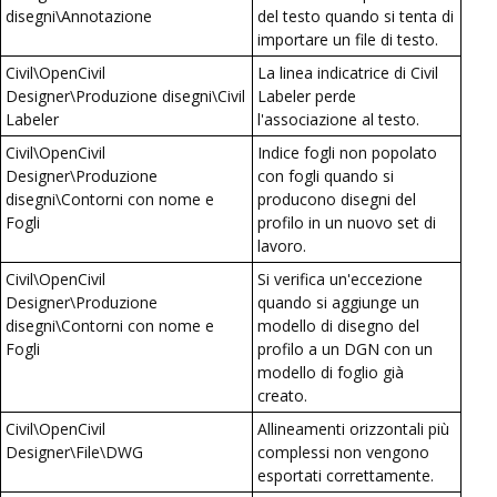
disegni\Annotazione
del testo quando si tenta di
importare un file di testo.
Civil\OpenCivil
La linea indicatrice di Civil
Designer\Produzione disegni\Civil
Labeler perde
Labeler
l'associazione al testo.
Civil\OpenCivil
Indice fogli non popolato
Designer\Produzione
con fogli quando si
disegni\Contorni con nome e
producono disegni del
Fogli
profilo in un nuovo set di
lavoro.
Civil\OpenCivil
Si verifica un'eccezione
Designer\Produzione
quando si aggiunge un
disegni\Contorni con nome e
modello di disegno del
Fogli
profilo a un DGN con un
modello di foglio già
creato.
Civil\OpenCivil
Allineamenti orizzontali più
Designer\File\DWG
complessi non vengono
esportati correttamente.