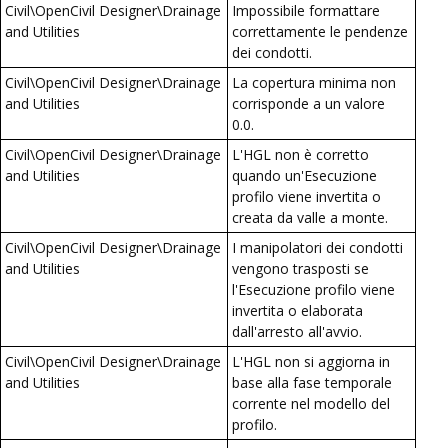
Civil\OpenCivil Designer\Drainage
Impossibile formattare
and Utilities
correttamente le pendenze
dei condotti.
Civil\OpenCivil Designer\Drainage
La copertura minima non
and Utilities
corrisponde a un valore
0.0.
Civil\OpenCivil Designer\Drainage
L'HGL non è corretto
and Utilities
quando un'Esecuzione
profilo viene invertita o
creata da valle a monte.
Civil\OpenCivil Designer\Drainage
I manipolatori dei condotti
and Utilities
vengono trasposti se
l'Esecuzione profilo viene
invertita o elaborata
dall'arresto all'avvio.
Civil\OpenCivil Designer\Drainage
L'HGL non si aggiorna in
and Utilities
base alla fase temporale
corrente nel modello del
profilo.