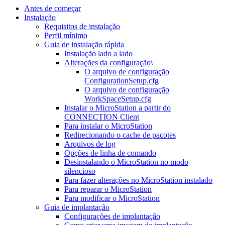
Antes de começar
Instalação
Requisitos de instalação
Perfil mínimo
Guia de instalação rápida
Instalação lado a lado
Alterações da configuração\
O arquivo de configuração
ConfigurationSetup.cfg
O arquivo de configuração
WorkSpaceSetup.cfg
Instalar o MicroStation a partir do
CONNECTION Client
Para instalar o MicroStation
Redirecionando o cache de pacotes
Arquivos de log
Opções de linha de comando
Desinstalando o MicroStation no modo
silencioso
Para fazer alterações no MicroStation instalado
Para reparar o MicroStation
Para modificar o MicroStation
Guia de implantação
Configurações de implantação